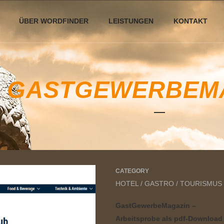
ÜBER WORDFINDER
LEISTUNGEN
KONTAKT
GASTGEWERBEM
CATEGORY
HOTEL / GASTRO / TOURISMUS
GastGewerbeMagazin –
Arbeitsprobe als pdf-Download