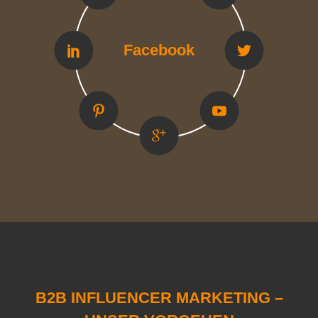
Google Plus
Instagram
Facebook
Pinterest
LinkedIN
Youtube
Twitter
Vimeo
B2B INFLUENCER MARKETING –