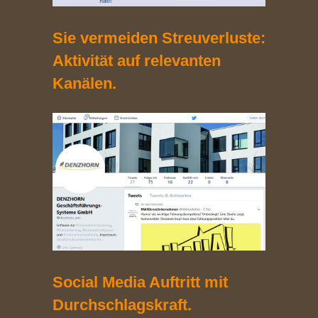
Sie vermeiden Streuverluste:
Aktivität auf relevanten
Kanälen.
Social Media Auftritt mit
Durchschlagskraft.